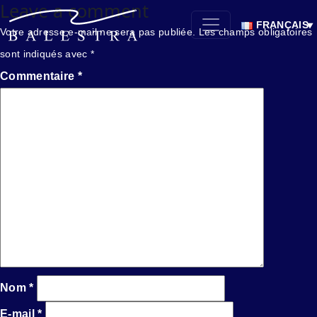
Leave a comment
FRANÇAIS
Votre adresse e-mail ne sera pas publiée.
Les champs obligatoires
sont indiqués avec
*
Commentaire
*
Nom
*
E-mail
*